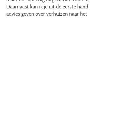
Daarnaast kan ik je uit de eerste hand
advies geven over verhuizen naar het
buitenland, meerdere keren een leven
opbouwen in andere landen en alle
uitdagingen die daarbij komen kijken.